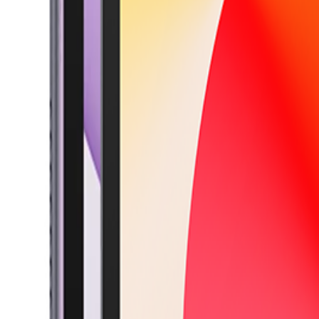
+8 ของแถม
สินค้าเสริม 3 รายการ
฿17,990
฿18,990
-
5
%
ลดราคา
แท็บเล็ต Huawei MatePad 11.5"S
Ultra-clear PaperMatte Display | HUAWEI Notes | คีย์บอร์ดสามา
฿13,690
฿16,990
-
19
%
ลดราคา
แท็บเล็ต HUAWEI MatePad 11.5 2025
หน้าจอ PaperMatte ถนอมสายตา HUAWEI Notes เวอร์ชันใหม่ | แ
+4 ของแถม