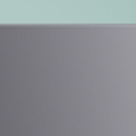
EI Notes