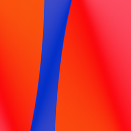
รถถอดออกได้
บตเตอรี่ 10,100 mAh